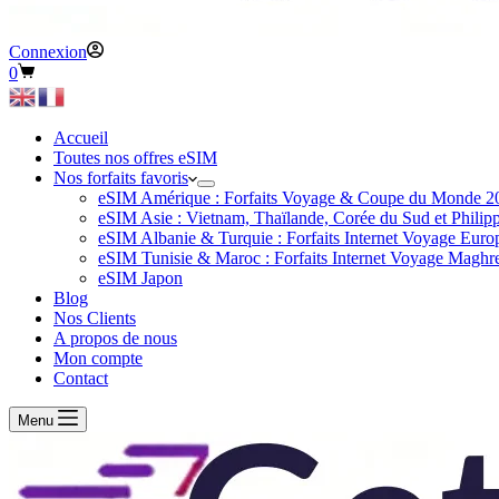
Connexion
Panier
0
d’achat
Accueil
Toutes nos offres eSIM
Nos forfaits favoris
eSIM Amérique : Forfaits Voyage & Coupe du Monde 2
eSIM Asie : Vietnam, Thaïlande, Corée du Sud et Philip
eSIM Albanie & Turquie : Forfaits Internet Voyage Euro
eSIM Tunisie & Maroc : Forfaits Internet Voyage Maghr
eSIM Japon
Blog
Nos Clients
A propos de nous
Mon compte
Contact
Menu