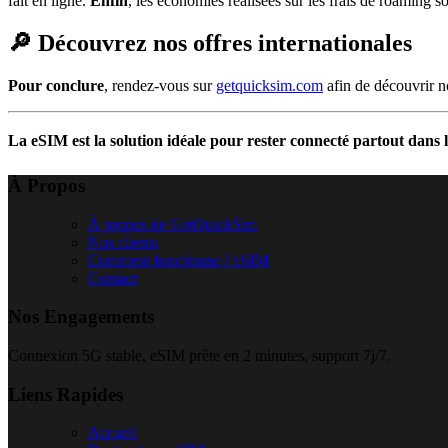
fait en ligne.
Enfin
, les économies réalisées sur les frais de roaming s
🔎 Découvrez nos offres internationales
Pour conclure
, rendez-vous sur
getquicksim.com
afin de découvrir n
La eSIM est la solution idéale pour rester connecté partout dans 
À Propos
À propos de GetQuickSim
Nos clients
Comment fonctionne l’eSIM
Contact
Nos Engagements
Connexion 5G stable, eSIM prête en 2 minutes, support 7j/7.
Liens Rapides
Accueil