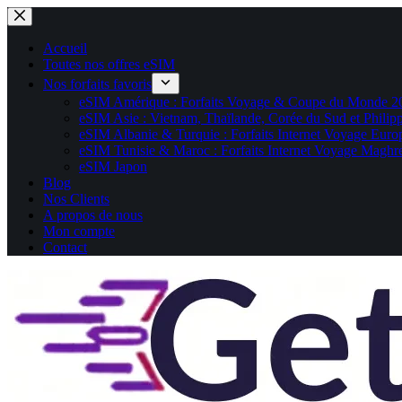
Passer
au
contenu
Accueil
Toutes nos offres eSIM
Nos forfaits favoris
eSIM Amérique : Forfaits Voyage & Coupe du Monde 2
eSIM Asie : Vietnam, Thaïlande, Corée du Sud et Philip
eSIM Albanie & Turquie : Forfaits Internet Voyage Euro
eSIM Tunisie & Maroc : Forfaits Internet Voyage Maghr
eSIM Japon
Blog
Nos Clients
A propos de nous
Mon compte
Contact