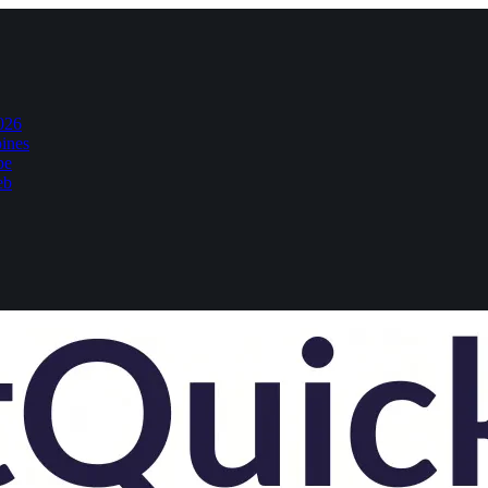
026
pines
pe
eb