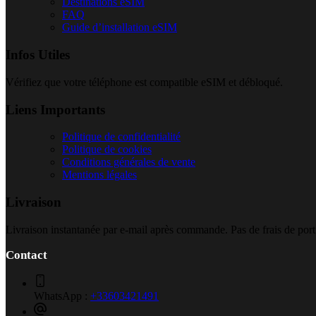
Destinations eSIM
FAQ
Guide d’installation eSIM
Infos Utiles
Vérifiez que votre téléphone est compatible eSIM et débloqué.
Liens Importants
Politique de confidentialité
Politique de cookies
Conditions générales de vente
Mentions légales
Livraison
Livraison instantanée par e-mail après commande. Pas de frais de port
Contact
WhatsApp :
+33603421491