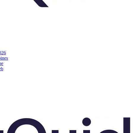
026
pines
pe
eb