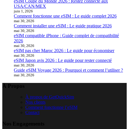
eSIM Coupe du Monde 2026 : Restez connecté aux
USA/CAN/MEX
juin 1, 2026
Comment fonctionne une eSIM : Le guide complet 2026
mai 30, 2026
Comment installer une eSIM : Le guide pratique 2026
mai 30, 2026
eSIM compatible iPhone : Guide complet de compatibilité
2026
mai 30, 2026
eSIM pas cher Maroc 2026 : Le guide pour économiser
mai 30, 2026
eSIM Japon avis 2026 : Le guide pour rester connecté
mai 30, 2026
Guide eSIM Voyage 2026 : Pourquoi et comment l’utiliser ?
mai 30, 2026
À Propos
À propos de GetQuickSim
Nos clients
Comment fonctionne l’eSIM
Contact
Nos Engagements