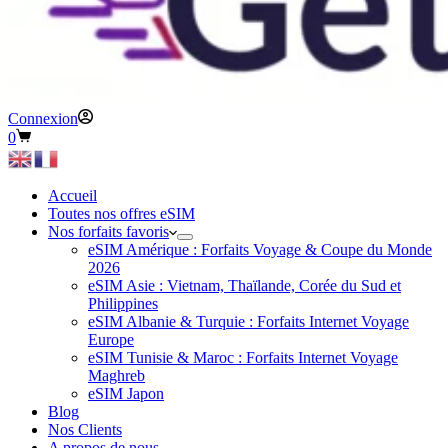
Connexion
Panier
0
d’achat
Accueil
Toutes nos offres eSIM
Nos forfaits favoris
eSIM Amérique : Forfaits Voyage & Coupe du Monde
2026
eSIM Asie : Vietnam, Thaïlande, Corée du Sud et
Philippines
eSIM Albanie & Turquie : Forfaits Internet Voyage
Europe
eSIM Tunisie & Maroc : Forfaits Internet Voyage
Maghreb
eSIM Japon
Blog
Nos Clients
A propos de nous