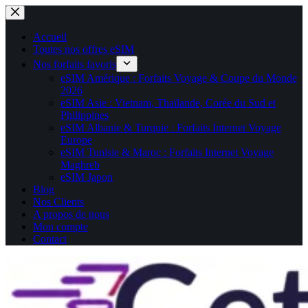
Passer
au
contenu
Accueil
Toutes nos offres eSIM
Nos forfaits favoris
eSIM Amérique : Forfaits Voyage & Coupe du Monde
2026
eSIM Asie : Vietnam, Thaïlande, Corée du Sud et
Philippines
eSIM Albanie & Turquie : Forfaits Internet Voyage
Europe
eSIM Tunisie & Maroc : Forfaits Internet Voyage
Maghreb
eSIM Japon
Blog
Nos Clients
A propos de nous
Mon compte
Contact