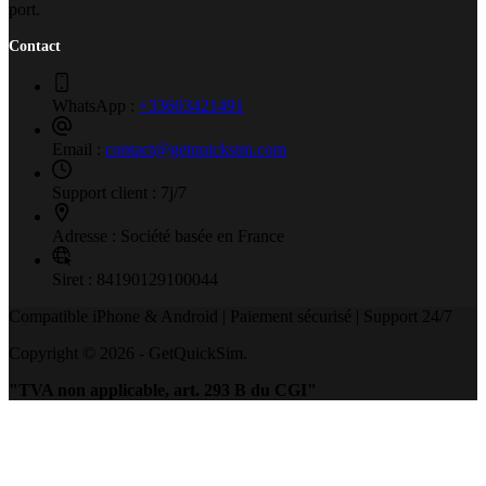
port.
Contact
WhatsApp :
+33603421491
Email :
contact@getquicksim.com
Support client :
7j/7
Adresse :
Société basée en France
Siret :
84190129100044
Compatible iPhone & Android | Paiement sécurisé | Support 24/7
Copyright © 2026 - GetQuickSim.
"TVA non applicable, art. 293 B du CGI"