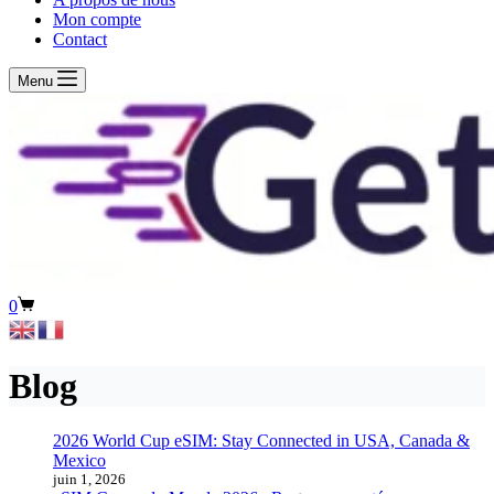
Mon compte
Contact
Menu
Panier
0
d’achat
Blog
2026 World Cup eSIM: Stay Connected in USA, Canada &
Mexico
juin 1, 2026