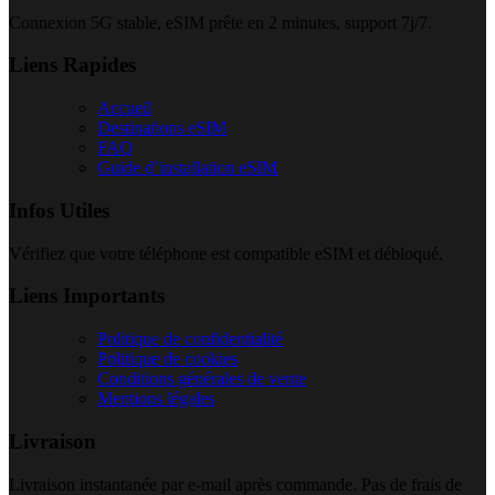
Connexion 5G stable, eSIM prête en 2 minutes, support 7j/7.
Liens Rapides
Accueil
Destinations eSIM
FAQ
Guide d’installation eSIM
Infos Utiles
Vérifiez que votre téléphone est compatible eSIM et débloqué.
Liens Importants
Politique de confidentialité
Politique de cookies
Conditions générales de vente
Mentions légales
Livraison
Livraison instantanée par e-mail après commande. Pas de frais de